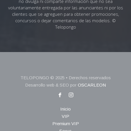
no divulga ni comparte información que no sea
voluntariamente entregada por las anunciantes ni por los
clientes que se agreguen para obtener promociones,
concursos o dejar comentarios de las modelos. ©
Telopongo
TELOPONGO © 2025 • Derechos reservados
Desarrollo web & SEO por
OSCARLEON
Inicio
VIP
Premium VIP
Sexys