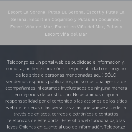
Escort La Serena, Putas La Serena, Escort y Putas La
Serena, Escort en Coquimbo y Putas en Coquimbo,
Escort Viña del Mar, Escort en Viña del Mar, Putas y
Escort Viña del Mar
Telopongo es un portal web de publicidad e información y,
como tal, no tiene conexión ni responsabilidad con ninguno
de los sitios o personas mencionadas aquí. SÓLO
vendemos espacios publicitarios, no somos una agencia de
acompañantes, ni estamos involucrados de ninguna manera
en negocios de prostitución. No asumimos ninguna
responsabilidad por el contenido o las acciones de los sitios
web de terceros o las personas a las que puede acceder a
través de enlaces, correos electrónicos o contactos
telefónicos de este portal. Este sitio web funciona bajo las
leyes Chilenas en cuanto al uso de información, Telopongo